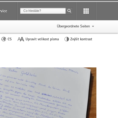
Suchbegriff
rvice
Suche starten
Übergeordnete Seiten
Sprache
CS
Upravit velikost písma
Zvýšit kontrast
wechseln