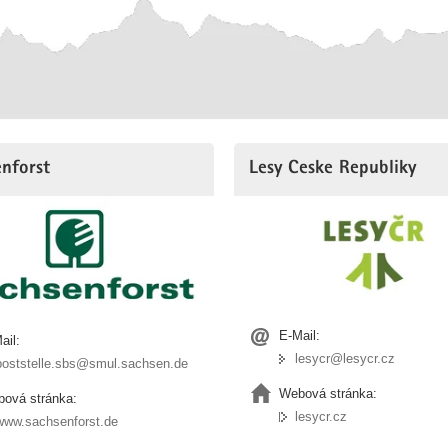
nforst
Lesy Ceske Republiky
E-Mail:
ail:
lesycr@lesycr.cz
poststelle.sbs@smul.sachsen.de
Webová stránka:
ová stránka:
lesycr.cz
www.sachsenforst.de