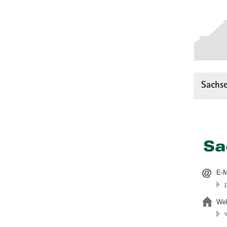
Sachse
E-M
Web