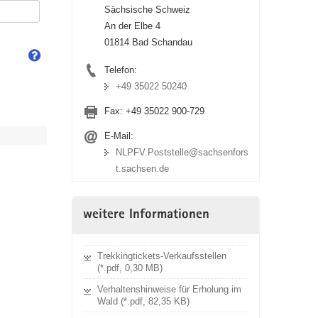
Sächsische Schweiz
An der Elbe 4
01814 Bad Schandau
Telefon:
+49 35022 50240
Fax:
+49 35022 900-729
E-Mail:
NLPFV.Poststelle@sachsenfors
t.sachsen.de
weitere Informationen
Trekkingtickets-Verkaufsstellen
(*.pdf, 0,30 MB)
Verhaltenshinweise für Erholung im
Wald (*.pdf, 82,35 KB)