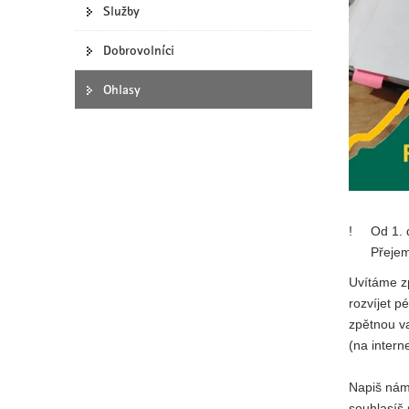
Služby
y
Dobrovolníci
Ohlasy
!
Od 1. 
Přejem
Uvítáme zp
rozvíjet pé
zpětnou va
(na intern
Napiš nám 
souhlasíš 