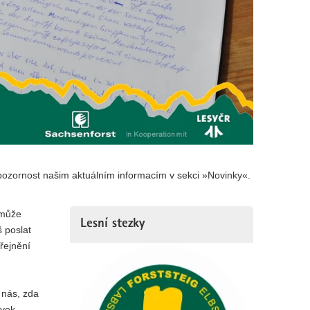
pozornost našim aktuálním informacím v sekci »Novinky«.
omůže
Lesní stezky
 poslat
řejnění
 nás, zda
ěvek