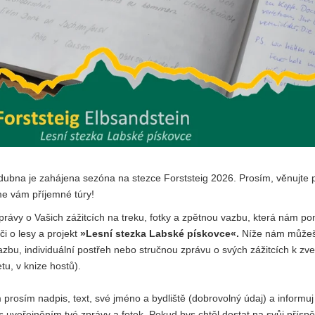
dubna je zahájena sezóna na stezce Forststeig 2026. Prosím, věnujte 
e vám příjemné túry!
rávy o Vašich zážitcích na treku, fotky a zpětnou vazbu, která nám p
či o lesy a projekt
»Lesní stezka Labské pískovce«.
Níže nám můžeš
zbu, individuální postřeh nebo stručnou zprávu o svých zážitcích k zve
etu, v knize hostů).
prosím nadpis, text, své jméno a bydliště (dobrovolný údaj) a informuj
s uveřejněním tvé zprávy a fotek. Pokud bys chtěl dostat na svůj přísp