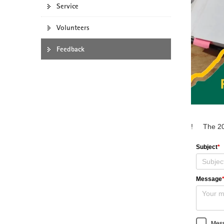
Service
o
n
Volunteers
Feedback
!
The 20