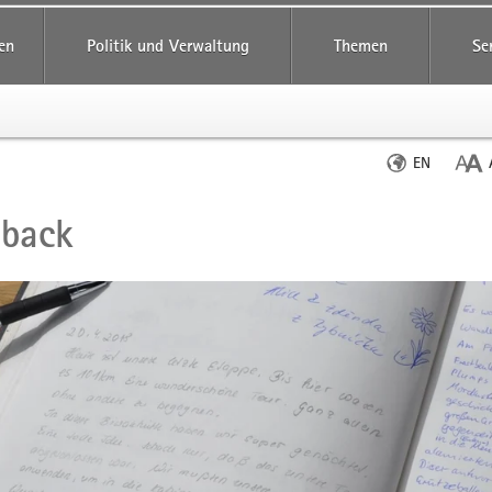
en
Politik und Verwaltung
Themen
Se
Sprache
EN
wechseln
dback