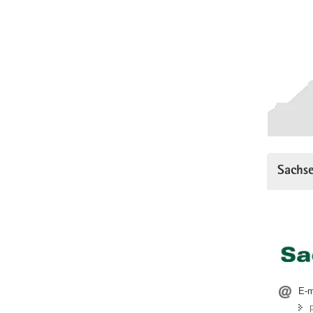
Sachse
E-m