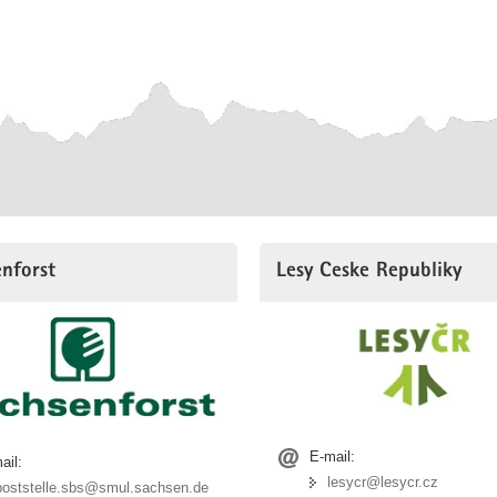
nforst
Lesy Ceske Republiky
E-mail:
ail:
lesycr@lesycr.cz
poststelle.sbs@smul.sachsen.de