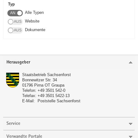
Typ
a
Alle Typen
v
i
Website
g
Dokumente
a
t
i
o
Footer-
Herausgeber
n
Bereich
Staatsbetrieb Sachsenforst
Bonnewitzer Str. 34
01796
Pirna OT Graupa
Telefon:
+49 3501 542-0
Telefax:
+49 3501 5422-13
E-Mail:
Poststelle Sachsenforst
Service
Verwandte Portale