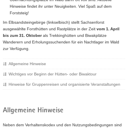
a
Hinweise findet ihr unter Neuigkeiten. Viel Spaß auf dem
v
Forststeig!
i
Im Elbsandsteingebirge (linkselbisch) stellt Sachsenforst
g
ausgewählte Forsthütten und Rastplätze in der Zeit
vom 1. April
a
bis zum 31. Oktober
als Trekkinghütten und Biwakplätze
t
Wanderern und Erholungssuchenden für ein Nachtlager im Wald
i
zur Verfügung.
o
n
Allgemeine Hinweise
Wichtiges vor Beginn der Hütten- oder Biwaktour
Hinweise für Gruppenreisen und organisierte Veranstaltungen
Allgemeine Hinweise
Neben dem Verhaltenskodex und den Nutzungsbedingungen sind