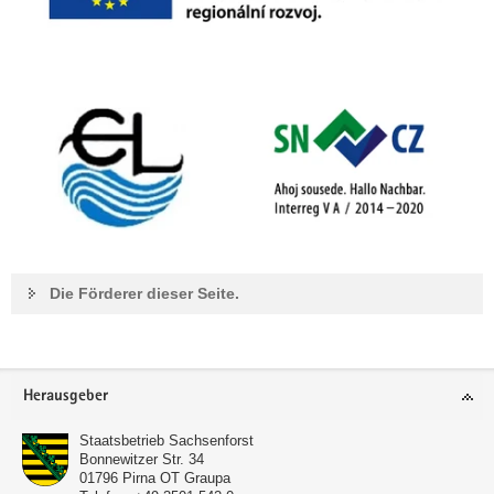
Die Förderer dieser Seite.
Footer-
Herausgeber
Bereich
Staatsbetrieb Sachsenforst
Bonnewitzer Str. 34
01796
Pirna OT Graupa