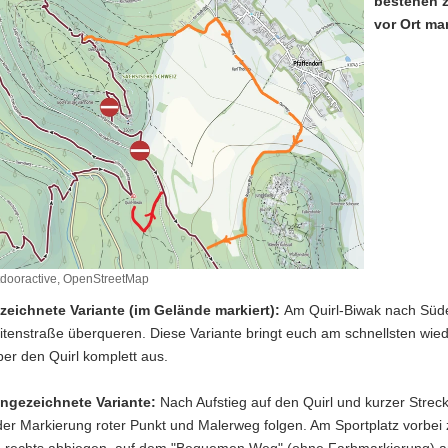
bestehen z
vor Ort mar
tdooractive, OpenStreetMap
zeichnete Variante (im Gelände markiert):
Am Quirl-Biwak nach Süde
eitenstraße überqueren. Diese Variante bringt euch am schnellsten wie
ber den Quirl komplett aus.
ngezeichnete Variante:
Nach Aufstieg auf den Quirl und kurzer Strec
der Markierung roter Punkt und Malerweg folgen. Am Sportplatz vorbe