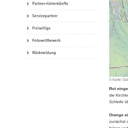
Partner-Unterkünfte
a
v
Servicepartner
i
g
Freiwillige
a
t
Fotowettbewerb
i
o
Rückmeldung
n
© Karte: Ou
Rot einge
die Kirchl
Schleife ü
Orange ei
zunächst 