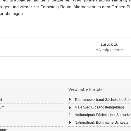
d rechts abbiegen, auf dem "Bequemen Weg" (ohne Farbmarkierung) am
iegen und wieder zur Forststeig-Route. Alternativ auch dem Grünen Pu
er absteigen.
zurück zu
»Neuigkeiten«
Verwandte Portale
ht
Tourismusverband Sächsische Sch
sum
Malerweg Elbsandsteingebirge
r
Nationalpark Sächsischer Schweiz
Nationalpark Böhmische Schweiz
hutz