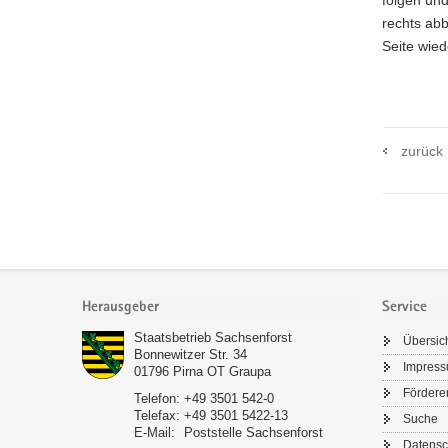
folgen un
rechts abb
Seite wied
zurück
Footer-
Bereich
Herausgeber
Service
Staatsbetrieb Sachsenforst
Übersic
Bonnewitzer Str. 34
Impres
01796
Pirna OT Graupa
Fördere
Telefon:
+49 3501 542-0
Telefax:
+49 3501 5422-13
Suche
E-Mail:
Poststelle Sachsenforst
Datensc