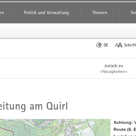
reifende
en
Politik und Verwaltung
Themen
Se
Sprache
DE
Schrif
wechseln
zurück zu
»Neuigkeiten«
itung am Quirl
Achtung: V
Route (6. 