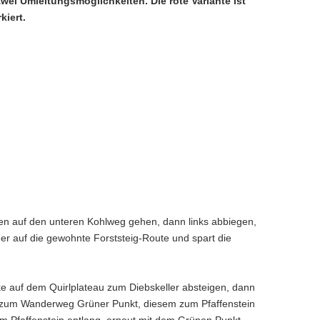
wei Umleitungsmöglichkeiten. Die rote Variante ist
kiert.
n auf den unteren Kohlweg gehen, dann links abbiegen,
der auf die gewohnte Forststeig-Route und spart die
ke auf dem Quirlplateau zum Diebskeller absteigen, dann
i zum Wanderweg Grüner Punkt, diesem zum Pfaffenstein