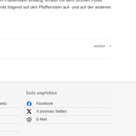
 Pfaffenstein entlang, erneut mit dem Grünen Punkt
nkt folgend auf den Pfaffenstein auf- und auf der anderen
weiter
Seite empfehlen
weiz
Facebook
X (vormals Twitter)
E-Mail